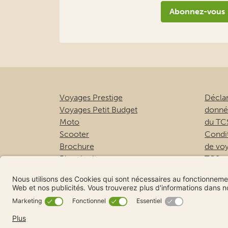
Abonnez-vous
Voyages Prestige
Déclar
Voyages Petit Budget
donné
Moto
du TC
Scooter
Condit
Brochure
de vo
Plan du site
TCS
Etien
onhol
© 2026 TCS Voyages