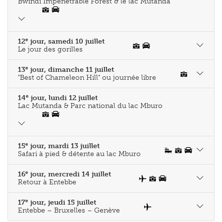
Bwindi Impenetrable Forest & le lac Mutanda
e
12
jour, samedi 10 juillet
Le jour des gorilles
e
13
jour, dimanche 11 juillet
"Best of Chameleon Hill" ou journée libre
e
14
jour, lundi 12 juillet
Lac Mutanda & Parc national du lac Mburo
e
15
jour, mardi 13 juillet
Safari à pied & détente au lac Mburo
e
16
jour, mercredi 14 juillet
Retour à Entebbe
e
17
jour, jeudi 15 juillet
Entebbe – Bruxelles – Genève