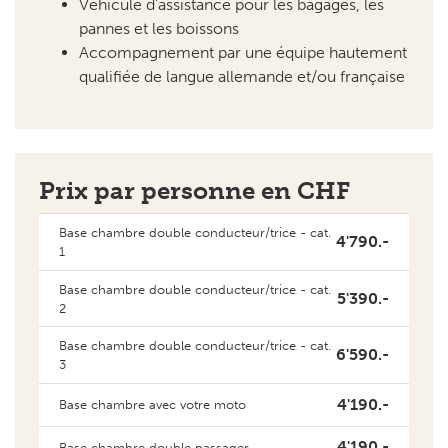
Véhicule d’assistance pour les bagages, les
pannes et les boissons
Accompagnement par une équipe hautement
qualifiée de langue allemande et/ou française
Prix par personne en CHF
Base chambre double conducteur/trice - cat.
4'790.-
1
Base chambre double conducteur/trice - cat.
5'390.-
2
Base chambre double conducteur/trice - cat.
6'590.-
3
4'190.-
Base chambre avec votre moto
4'190.-
Base chambre double passager