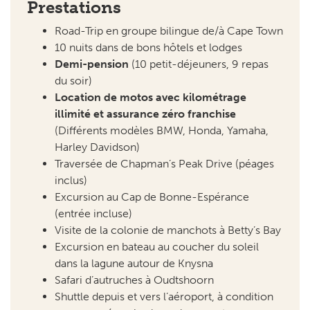
Demi-pension
(10 petit-déjeuners, 9 repas
du soir)
Location de motos avec kilométrage
illimité et assurance zéro franchise
(Différents modèles BMW, Honda, Yamaha,
Harley Davidson)
Traversée de
Chapman’s Peak Drive
(péages
inclus)
Excursion au
Cap de Bonne-Espérance
(entrée incluse)
Visite de la colonie de manchots à
Betty’s Bay
Excursion en bateau au coucher du soleil
dans la lagune autour de
Knysna
Safari d’autruches à
Oudtshoorn
Shuttle depuis et vers l’aéroport, à condition
que vous réserviez les vols par notre
intermédiaire et voyagiez avec le groupe
Taxes de séjour
Véhicule d’escorte pour les bagages, les