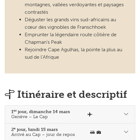
cœur des vignobles de Franschhoek
Emprunter la légendaire route côtière de
Chapman’s Peak
Rejoindre Cape Agulhas, la pointe la plus au
sud de l’Afrique
Itinéraire et descriptif
er
1
jour, dimanche 14 mars
Genève – Le Cap
e
2
jour, lundi 15 mars
Arrivé au Cap – jour de repos
e
3
jour, mardi 16 mars
Le Cap – Hermanus 200 km
e