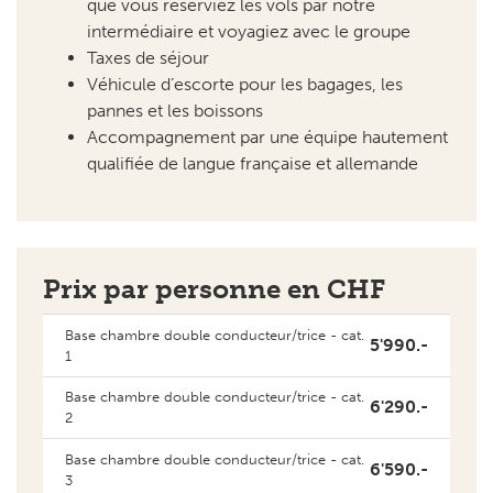
pannes et les boissons
Accompagnement par une équipe hautement
qualifiée de langue française et allemande
Prix par personne en CHF
Base chambre double conducteur/trice - cat.
5'990.-
1
Base chambre double conducteur/trice - cat.
6'290.-
2
Base chambre double conducteur/trice - cat.
6'590.-
3
Base chambre double conducteur/trice - cat.
6'890.-
4