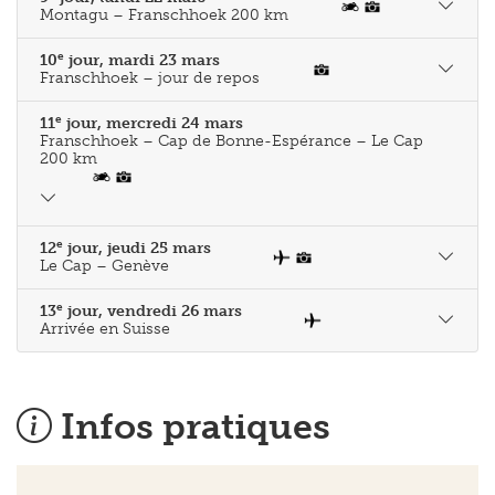
e
11
jour, mercredi 24 mars
Franschhoek – Cap de Bonne-Espérance – Le Cap
200 km
e
12
jour, jeudi 25 mars
Le Cap – Genève
e
13
jour, vendredi 26 mars
Arrivée en Suisse
Infos pratiques
Prestations
Road-Trip en groupe bilingue de/à Cape Town
10 nuits dans de bons hôtels et lodges