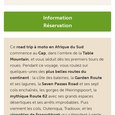
Réservation
Ce
road trip à moto en Afrique du Sud
commence au
Cap
, dans l’ombre de la
Table
Mountain
, et vous séduit dès les premiers tours de
roues. Pendant ce voyage, vous roulez sur
quelques-unes des
plus belles routes du
continent
: la côte des baleines, la
Garden Route
et ses lagunes, la
Seven Passes Road
et ses sept
cols enchaînés, les gorges de Meiringspoort, la
mythique Route 62
avec ses grands espaces
désertiques et ses arrêts improbables. Puis
viennent les cols, Outeniqua, Tradouw, et les
vignobles de Franschhoek
qui s’étendent à perte
de vue. Et enfin, la pointe méridionale de l’Afrique à
Cape Agulhas
. Sans oublier
Chapman’s Peak
Drive
, taillée à flanc de falaise et les colonies de