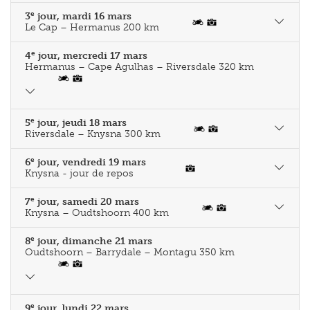
4
jour, mercredi 17 mars
Hermanus – Cape Agulhas – Riversdale 320 km
e
5
jour, jeudi 18 mars
Riversdale – Knysna 300 km
e
6
jour, vendredi 19 mars
Knysna - jour de repos
e
7
jour, samedi 20 mars
Knysna – Oudtshoorn 400 km
e
8
jour, dimanche 21 mars
Oudtshoorn – Barrydale – Montagu 350 km
e
9
jour, lundi 22 mars
Montagu – Franschhoek 200 km
e
10
jour, mardi 23 mars
Franschhoek – jour de repos